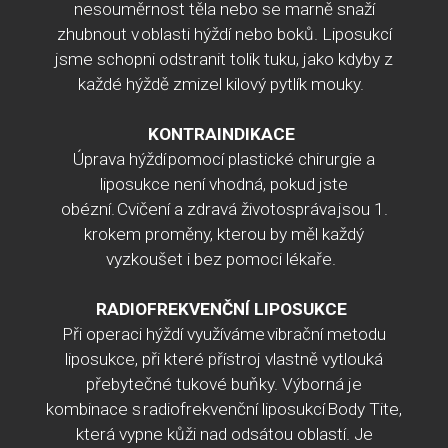
nesouměrnost těla nebo se marně snaží
zhubnout v oblasti hýždí nebo boků. Liposukcí
jsme schopni odstranit tolik tuku, jako kdyby z
každé hýždě zmizel kilový pytlík mouky.
KONTRAINDIKACE
Úprava hýždí pomocí plastické chirurgie a
liposukce není vhodná, pokud jste
obézní. Cvičení a zdravá životospráva jsou 1.
krokem proměny, kterou by měl každý
vyzkoušet i bez pomoci lékaře.
RADIOFREKVENČNÍ LIPOSUKCE
Při operaci hýždí využíváme vibrační metodu
liposukce, při které přístroj vlastně vytlouká
přebytečné tukové buňky. Výborná je
kombinace s radiofrekvenční liposukcí Body
Tite,
která vypne kůži nad odsátou oblastí. Je