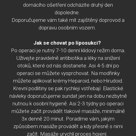
domácího ošetření odcházíte druhý den
dopoledne.
Doporučujeme vám také mít zajištěný doprovod a
dopravu osobním vozem.
Jak se chovat po liposukci?
Po operaci je nutný 7-
10 denní klidový režim doma.
Užívejte pravidelně antibiotika a léky na snížení
otoků, které od nás dostanete. Asi 4-5 dní po
operaci se můžete vysprchovat. Na modřinky
můžete aplikovat krémy Heparoid, nebo Hirudoid.
Krevní podlitiny se pak rychleji vstřebají. Elastické
návleky doporučujeme sundat jen na dobu nezbytně
nutnou k osobní hygieně. Asi 2-3 týdny po operaci
můžete začít provádět tlakové masáže, minimálně
3x denně 20 minut. Poradíme vám, jakým
způsobem masáže provádět a kdy přesně s nimi
začít. Masáže urychlí proces hojení.