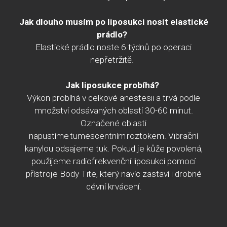
Jak dlouho musím po liposukci nosit elastické
prádlo?
Elastické prádlo noste 6 týdnů po operaci
nepřetržitě.
Jak liposukce probíhá?
Výkon probíhá v celkové anestesii a trvá podle
množství odsávaných oblastí 30-60 minut.
Označené oblasti
napustíme
tumescentním roztokem. Vibrační
kanylou odsajeme tuk. Pokud je kůže povolená,
použijeme radiofrekvenční liposukci pomocí
přístroje Body Tite, který navíc zastaví i drobné
cévní krvácení.