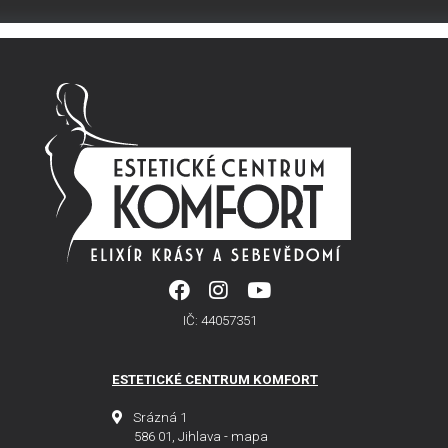
IČ: 44057351
ESTETICKÉ CENTRUM KOMFORT
Srázná 1
586 01, Jihlava -
mapa