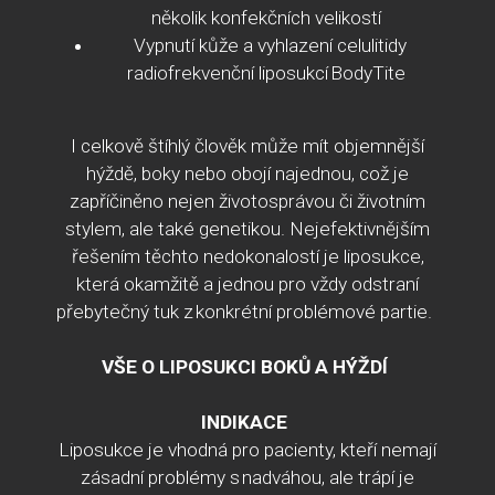
několik konfekčních velikostí
Vypnutí kůže a vyhlazení celulitidy
radiofrekvenční liposukcí
BodyTite
I celkově štíhlý člověk může mít objemnější
hýždě, boky nebo obojí najednou, což je
zapříčiněno nejen životosprávou či životním
stylem, ale také genetikou. Nejefektivnějším
řešením těchto nedokonalostí je liposukce,
která okamžitě a jednou pro vždy odstraní
přebytečný tuk z konkrétní problémové partie.
VŠE O LIPOSUKCI BOKŮ A HÝŽDÍ
INDIKACE
Liposukce je vhodná pro pacienty, kteří nemají
zásadní problémy s nadváhou, ale trápí je