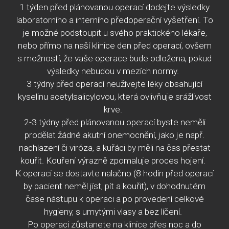
1 týden před plánovanou operací dodejte výsledky
laboratorního a interního předoperační vyšetření. To
je možné podstoupit u svého praktického lékaře,
nebo přímo na naší klinice den před operací, ovšem
s možností, že vaše operace bude odložena, pokud
výsledky nebudou v mezích normy.
3 týdny před operací neužívejte léky obsahující
kyselinu acetylsalicylovou, která ovlivňuje srážlivost
krve.
2-3 týdny před plánovanou operací byste neměli
prodělat žádné akutní onemocnění, jako je např.
nachlazení či viróza, a kuřáci by měli na čas přestat
kouřit. Kouření výrazně zpomaluje proces hojení.
K operaci se dostavte nalačno (8 hodin před operací
by pacient neměl jíst, pít a kouřit), v dohodnutém
čase nástupu k operaci a po provedení celkové
hygieny, s umytými vlasy a bez líčení.
Po operaci zůstanete na klinice přes noc a do