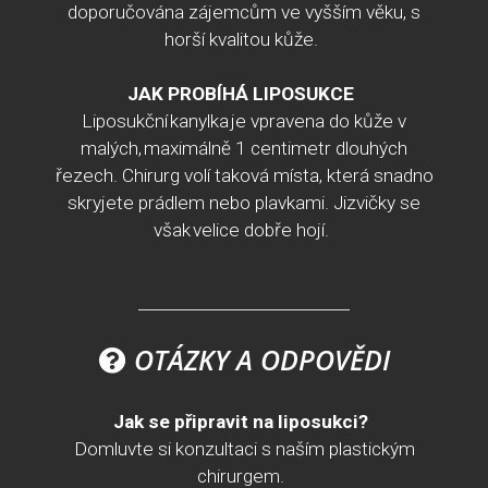
doporučována zájemcům ve vyšším věku, s
horší kvalitou kůže.
JAK PROBÍHÁ LIPOSUKCE
Liposukční
kanylka je vpravena do kůže v
malých, maximálně 1 centimetr dlouhých
řezech. Chirurg volí taková místa, která snadno
skryjete prádlem nebo plavkami. Jizvičky se
však velice dobře hojí.
OTÁZKY A ODPOVĚDI
Jak se připravit na liposukci?
Domluvte si konzultaci s naším plastickým
chirurgem.